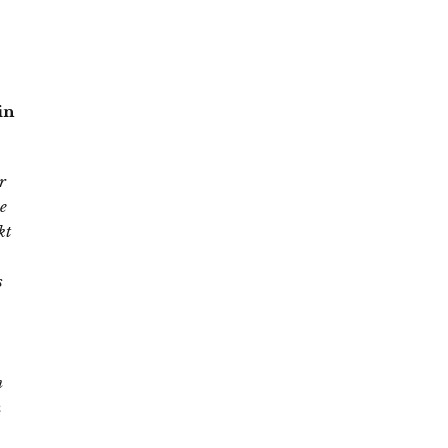
in
r
se
kt
s
m
n