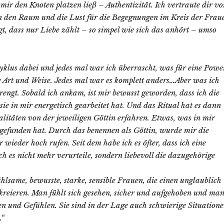
ei mir den Knoten platzen ließ – Authentizität. Ich vertraute dir v
nn den Raum und die Lust für die Begegnungen im Kreis der Frau
t, dass nur Liebe zählt – so simpel wie sich das anhört – umso
yklus dabei und jedes mal war ich überrascht, was für eine Powe
e Art und Weise. Jedes mal war es komplett anders…Aber was ich
prengt. Sobald ich ankam, ist mir bewusst geworden, dass ich die
ie in mir energetisch gearbeitet hat. Und das Ritual hat es dann
alitäten von der jeweiligen Göttin erfahren. Etwas, was in mir
k gefunden hat. Durch das benennen als Göttin, wurde mir die
 wieder hoch rufen. Seit dem habe ich es öfter, dass ich eine
h es nicht mehr verurteile, sondern liebevoll die dazugehörige
lsame, bewusste, starke, sensible Frauen, die einen unglaublich
kreieren. Man fühlt sich gesehen, sicher und aufgehoben und ma
en und Gefühlen. Sie sind in der Lage auch schwierige Situation
.“