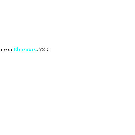
en von
Eleonore
: 72 €