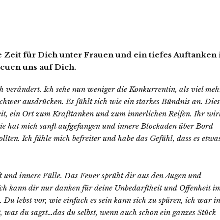
 Zeit für Dich unter Frauen und ein tiefes Auftanken 
reuen uns auf Dich.
h verändert. Ich sehe nun weniger die Konkurrentin, als viel meh
schwer ausdrücken. Es fühlt sich wie ein starkes Bündnis an. Die
t, ein Ort zum Krafttanken und zum innerlichen Reifen. Ihr wir
 Sie hat mich sanft aufgefangen und innere Blockaden über Bord
llten. Ich fühle mich befreiter und habe das Gefühl, dass es etwa
t und innere Fülle. Das Feuer sprüht dir aus den Augen und
Ich kann dir nur danken für deine Unbedarftheit und Offenheit i
 lebst vor, wie einfach es sein kann sich zu spüren, ich war i
, was du sagst…das du selbst, wenn auch schon ein ganzes Stück