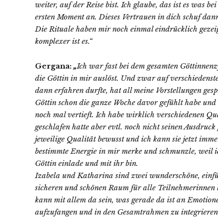
weiter, auf der Reise bist. Ich glaube, das ist es was b
ersten Moment an. Dieses Vertrauen in dich schuf da
Die Rituale haben mir noch einmal eindrücklich gezeig
komplexer ist es.“
Gergana:
„
Ich war fast bei dem gesamten Göttinnenz
die Göttin in mir auslöst. Und zwar auf verschiedenst
dann erfahren durfte, hat all meine Vorstellungen ges
Göttin schon die ganze Woche davor gefühlt habe und s
noch mal vertieft. Ich habe wirklich verschiedenen Qu
geschlafen hatte aber evtl. noch nicht seinen Ausdruc
jeweilige Qualität bewusst und ich kann sie jetzt immer
bestimmte Energie in mir merke und schmunzle, weil ic
Göttin einlade und mit ihr bin.
Izabela und Katharina sind zwei wunderschöne, einfüh
sicheren und schönen Raum für alle Teilnehmerinnen 
kann mit allem da sein, was gerade da ist an Emotion
aufzufangen und in den Gesamtrahmen zu integrieren