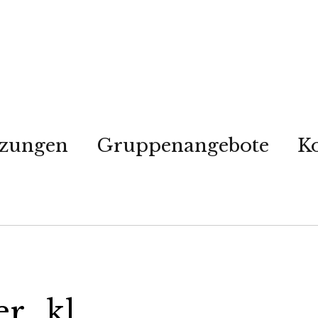
tzungen
Gruppenangebote
K
er_kl