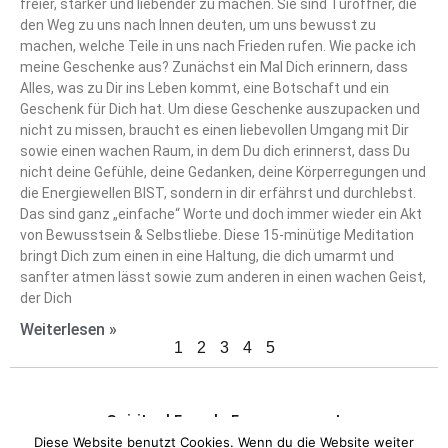
freier, stärker und liebender zu machen. Sie sind Türöffner, die
den Weg zu uns nach Innen deuten, um uns bewusst zu
machen, welche Teile in uns nach Frieden rufen. Wie packe ich
meine Geschenke aus? Zunächst ein Mal Dich erinnern, dass
Alles, was zu Dir ins Leben kommt, eine Botschaft und ein
Geschenk für Dich hat. Um diese Geschenke auszupacken und
nicht zu missen, braucht es einen liebevollen Umgang mit Dir
sowie einen wachen Raum, in dem Du dich erinnerst, dass Du
nicht deine Gefühle, deine Gedanken, deine Körperregungen und
die Energiewellen BIST, sondern in dir erfährst und durchlebst.
Das sind ganz „einfache“ Worte und doch immer wieder ein Akt
von Bewusstsein & Selbstliebe. Diese 15-minütige Meditation
bringt Dich zum einen in eine Haltung, die dich umarmt und
sanfter atmen lässt sowie zum anderen in einen wachen Geist,
der Dich
Weiterlesen »
1
2
3
4
5
Spiritual Female Empowerment
Diese Website benutzt Cookies. Wenn du die Website weiter