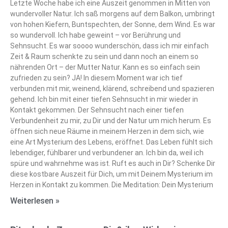
Letzte Woche habe ich eine Auszeit genommen in Mitten von
wundervoller Natur. Ich saß morgens auf dem Balkon, umbringt
von hohen Kiefern, Buntspechten, der Sonne, dem Wind. Es war
so wundervoll. Ich habe geweint – vor Berührung und
Sehnsucht. Es war soooo wunderschön, dass ich mir einfach
Zeit & Raum schenkte zu sein und dann noch an einem so
nährenden Ort – der Mutter Natur. Kann es so einfach sein
zufrieden zu sein? JA! In diesem Moment war ich tief
verbunden mit mir, weinend, klärend, schreibend und spazieren
gehend. Ich bin mit einer tiefen Sehnsucht in mir wieder in
Kontakt gekommen. Der Sehnsucht nach einer tiefen
Verbundenheit zu mir, zu Dir und der Natur um mich herum. Es
öffnen sich neue Räume in meinem Herzen in dem sich, wie
eine Art Mysterium des Lebens, eröffnet. Das Leben fühlt sich
lebendiger, fühlbarer und verbundener an. Ich bin da, weil ich
spüre und wahrnehme was ist. Ruft es auch in Dir? Schenke Dir
diese kostbare Auszeit für Dich, um mit Deinem Mysterium im
Herzen in Kontakt zu kommen. Die Meditation: Dein Mysterium
Weiterlesen »