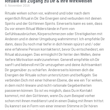
Rituale als Zugang zu Dir & ihre Wirkweisen
8. November 2016
Rituale wirken schon vor, während und/oder nach dem
eigentlich Ritual in Dir. Die Energien sind verbunden mit deinen
Spirits und der Göttinnen Spirits. Einerseits kann es sein, dass
Du vor einem Ritual Widerstände in Form von
Gefühlsausbrüchen, Körperschmerzen oder Streitigkeiten mit
Anderen und in deiner Umgebung wahrnimmst. Ich empfehle Dir
dann, dass Du noch mal tiefer in dich hinein spürst und / oder
eine erfahrene Person kontaktierst, bevor Du entscheidest, ein
Ritual abzusagen. Das ermöglicht Dir hinter den Wellen, deine
tiefere Motivation wahrzunehmen. Generell empfehle ich Dir
sanft und liebevoll mit Dir umzugehen und deine Achtsamkeit
Dir gegenüber zu schärfen. Andererseits können dich die
Energien der Rituale schon unterstützen und beflügeln. Sie
verbinden Dich mit einer höheren Ebene, die wie ein Tor wirken,
in dem nicht-lineare und nicht-rationale Gegebenheiten
passieren können. So ist es möglich, dass Du in Kontakt
kommst, mit den Göttinnen, wenn Du zum Beispiel vorher
schon mit ihnen meditierst und in einen Dialog mit Ihnen trittst.
Du kannst sie in Form von einer inneren Stimme in Dir hören