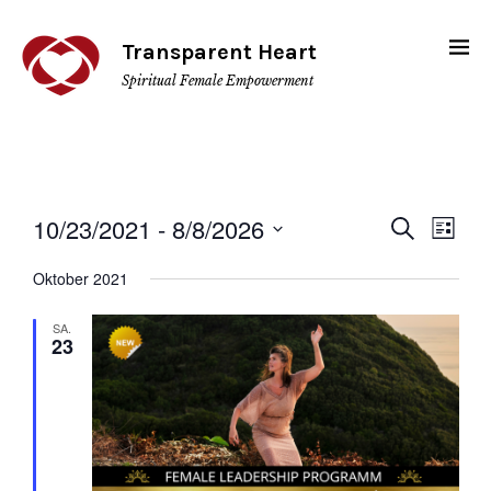
Transparent Heart
Spiritual Female Empowerment
10/23/2021
 - 
8/8/2026
Veransta
Vera
Suche
Liste
Ansi
Suche
Datum
wählen.
Oktober 2021
Navi
und
Ansichten
SA.
23
Navigati