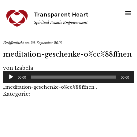
Transparent Heart
Spiritual Female Empowerment
Veröffentlicht am
20. September 2016
meditation-geschenke-o%cc%88ffnen
von
Izabela
Audio-
00:00
00:00
Player
„meditation-geschenke-o%cc%88ffnen“.
Kategorie: