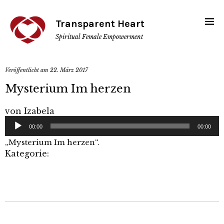
Transparent Heart
Spiritual Female Empowerment
Veröffentlicht am
22. März 2017
Mysterium Im herzen
von
Izabela
Audio-
00:00
00:00
Player
„Mysterium Im herzen“.
Kategorie: