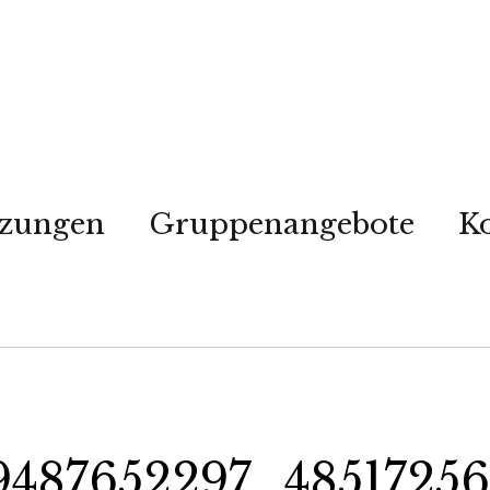
tzungen
Gruppenangebote
K
9487652297_48517256