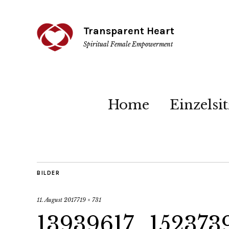
Transparent Heart
Spiritual Female Empowerment
Home
Einzelsi
BILDER
11. August 2017
719 × 731
13939617_152373