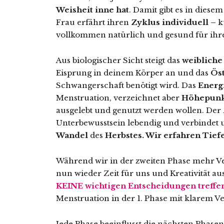
Weisheit inne hat
. Damit gibt es in diese
Frau erfährt ihren
Zyklus individuell –
kü
vollkommen natürlich und gesund für ihr
Aus biologischer Sicht steigt das
weiblich
Eisprung in deinem Körper an und das
Ös
Schwangerschaft benötigt wird. Das
Energ
Menstruation, verzeichnet aber
Höhepunk
ausgelebt und genutzt werden wollen. Der
Unterbewusstsein lebendig und verbindet 
Wandel
des
Herbstes. Wir erfahren Tief
Während wir in der zweiten Phase mehr V
nun wieder Zeit für uns und Kreativität au
KEINE wichtigen Entscheidungen treffe
Menstruation in der 1. Phase mit klarem Ve
Jede Phase beeinflusst die nächsten Phasen.