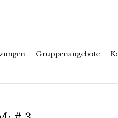
tzungen
Gruppenangebote
K
: # 3