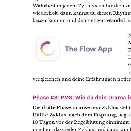
Wahrheit
in jedem Zyklus sich für dich zei
wiederholt, dann kannst du diesen Rhythmu
besser kennen und den stetigen
Wandel in
N
M
F
L
k
vergleichen und deine Erfahrungen notier
Phase #3: PMS: Wie du dein Drama i
Die
dritte Phase in unserem Zyklus
steht
Hälfte Zyklus, nach dem
Eisprung,
liegt
10 Tagen
vor der Regelblutung einnimmt.
machen, dass jeder Zyklus, und damit auc