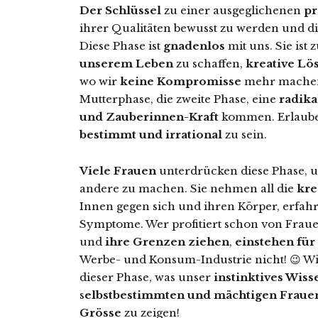
Der Schlüssel
zu einer ausgeglichenen
pr
ihrer Qualitäten bewusst zu werden und die
Diese Phase ist
gnadenlos
mit uns. Sie ist
unserem Leben
zu schaffen,
kreative Lö
wo wir
keine Kompromisse
mehr machen 
Mutterphase, die zweite Phase, eine
radika
und Zauberinnen-Kraft
kommen. Erlauben
bestimmt und irrational
zu sein.
Viele Frauen
unterdrücken diese Phase, 
andere zu machen. Sie nehmen all die
kre
Innen gegen sich und ihren Körper, erfah
Symptome. Wer profitiert schon von Fraue
und
ihre Grenzen ziehen
,
einstehen für
Werbe- und Konsum-Industrie nicht! 😉 Wir
dieser Phase, was unser
instinktives Wiss
s
elbstbestimmten und mächtigen Fraue
Grösse
zu zeigen!