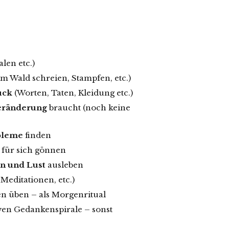
len etc.)
im Wald schreien, Stampfen, etc.)
uck
(Worten, Taten, Kleidung etc.)
eränderung
braucht (noch keine
bleme
finden
 für sich gönnen
on und Lust
ausleben
Meditationen, etc.)
n üben – als Morgenritual
iven Gedankenspirale – sonst