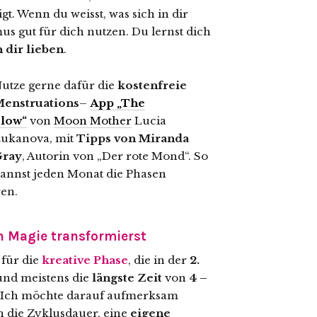
gt. Wenn du weisst, was sich in dir
s gut für dich nutzen. Du lernst dich
 dir lieben
.
utze gerne dafür die
kostenfreie
enstruations
–
App „The
low“
von
Moon Mother
Lucia
ukanova, mit
Tipps von Miranda
Gray
, Autorin von „Der rote Mond“. So
annst jeden Monat die Phasen
en.
n Magie transformierst
 für die
kreative Phase
, die in der
2.
 und meistens die
längste Zeit
von
4 –
 Ich möchte darauf aufmerksam
h die Zyklusdauer, eine
eigene