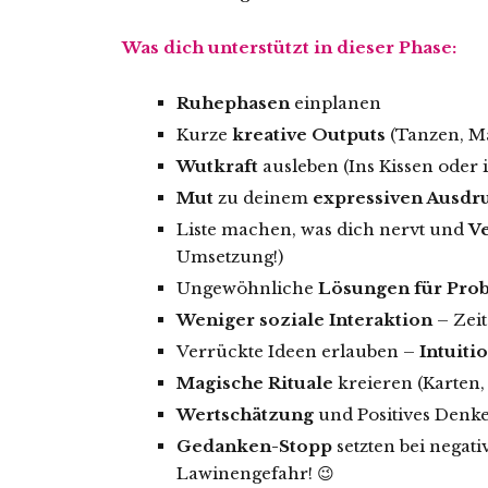
Was dich unterstützt in dieser Phase:
Ruhephasen
einplanen
Kurze
kreative Outputs
(Tanzen, Ma
Wutkraft
ausleben (Ins Kissen oder 
Mut
zu deinem
expressiven Ausdr
Liste machen, was dich nervt und
V
Umsetzung!)
Ungewöhnliche
Lösungen für Pro
Weniger soziale Interaktion
– Zeit
Verrückte Ideen erlauben –
Intuiti
Magische Rituale
kreieren (Karten, 
Wertschätzung
und Positives Denke
Gedanken-Stopp
setzten bei negat
Lawinengefahr! 😉